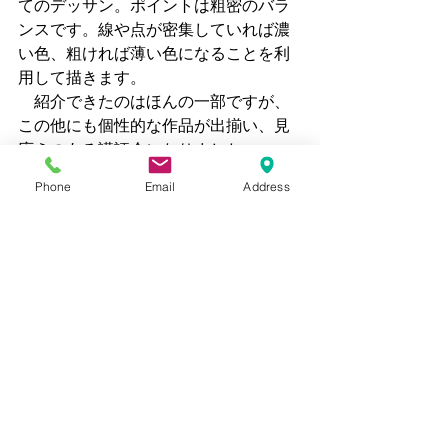
てのデッサン。ポイントは粗密のバラ
ンスです。線や点が密集していれば濃
い色、粗ければ薄い色になることを利
用して描きます。
　紹介できたのはほんの一部ですが、
この他にも個性的な作品が出揃い、見
応えのある講評会になりました。
Phone
Email
Address
　次回は着彩画の課題になります。お
たのしみに〜
　全くデッサンをやったことがないと
いう方も、まずは無料体験講座でお試
ししませんか？
常時受け付けていますので、興味を持
たれた方は、メール、お電話等でご予
約、お問い合わせください。
詳細はこちら→→→
無料体験講座