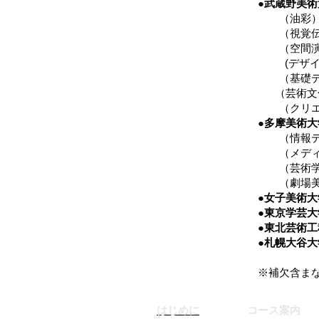
●武蔵野美術
（油彩）
（視覚伝
（空間演出
(デザイン
（基礎デ
（芸術文
（クリエイ
●多摩美術
（情報デ
（メディ
（芸術学
（劇場美
●女子美術大
●東京学芸大
●東北芸術工
●札幌大谷
※補欠含まな
はじめに
コース案内