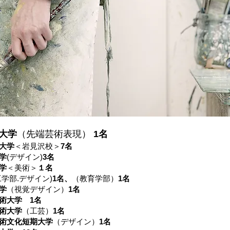
大学
（先端芸術表現）
1名
大学
＜岩見沢校＞
7名
学
(デザイン)
3名
学
＜美術＞
１名
工学部.デザイン)
1名、
（教育学部）
1名
学
（視覚デザイン）
1名
術大学
1名
術大学
（工芸）
1名
芸術文化短期大学
（デザイン）
1名