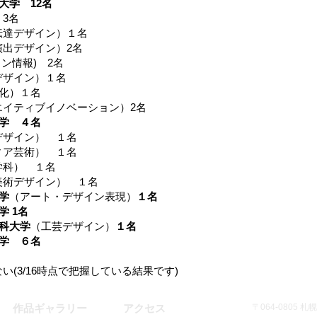
大学 12名
3名
達デザイン）１名
デザイン）2名
情報) 2名
ザイン）１名
化）１名
ティブイノベーション）2名
大学 ４名
ザイン） １名
ア芸術） １名
科） １名
術デザイン） １名
学
（アート・デザイン表現）
１名
学 1名
科大学
（工芸デザイン）
１名
大学 ６名
い(3/16時点で把握している結果です)
作品ギャラリー
アクセス
〒064-0805